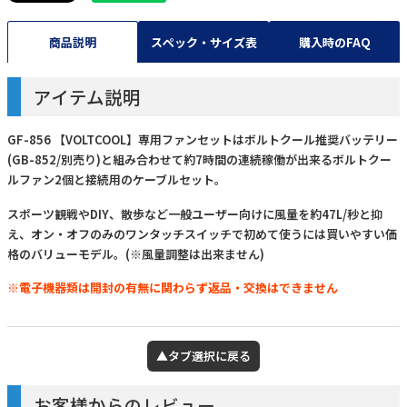
商品説明
スペック・サイズ表
購入時のFAQ
アイテム説明
GF-856 【VOLTCOOL】専用ファンセットはボルトクール推奨バッテリー
(GB-852/別売り)と組み合わせて約7時間の連続稼働が出来るボルトクー
ルファン2個と接続用のケーブルセット。
スポーツ観戦やDIY、散歩など一般ユーザー向けに風量を約47L/秒と抑
え、オン・オフのみのワンタッチスイッチで初めて使うには買いやすい価
格のバリューモデル。(※風量調整は出来ません)
※電子機器類は開封の有無に関わらず返品・交換はできません
▲タブ選択に戻る
お客様からのレビュー