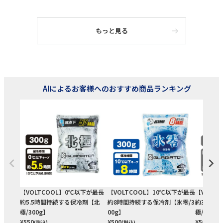
もっと見る
AIによるお客様へのおすすめ商品ランキング
【VOLTCOOL】0℃以下が最長
【VOLTCOOL】10℃以下が最長
【VOLT
約5.5時間持続する保冷剤【北
約8時間持続する保冷剤【氷零/3
約3.5時
極/300g】
00g】
極/150g
¥
550
¥
500
¥
500
(税込)
(税込)
(税込)