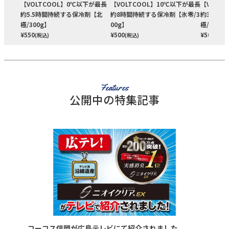
【VOLTCOOL】0℃以下が最長
【VOLTCOOL】10℃以下が最長
【VOLT
約5.5時間持続する保冷剤【北
約8時間持続する保冷剤【氷零/3
約3.5時
極/300g】
00g】
極/150g
¥
550
¥
500
¥
500
(税込)
(税込)
(税込)
Features
公開中の特集記事
コーコス信岡が広島テレビにて紹介されました