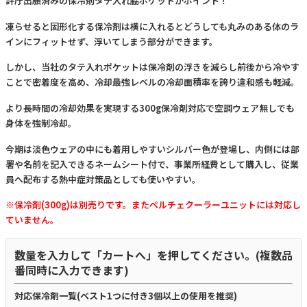
許庁出願済みの保冷剤タテ入れ脇ポケットがポイント！
凍らせると固形化する保冷剤は横に入れるとどうしても丸みのある体のラ
インにフィットせず、浮いてしまう部分ができます。
しかし、当社のタテ入れポケットは保冷剤の浮きを減らし前後から冷やす
ことで密着度を高め、冷却最強レベルの冷却面積率を誇り違和感も軽減。
より長時間の冷却効果を実現する300g保冷剤対応で空調ウェア無しでも
身体を強制冷却。
今期は淡色ウェアの中にも着用しやすいシルバー色が登場し、内側には部
署や名前を記入できるネームシート付で、事業所経費として購入し、従業
員へ配布する熱中症対策品としても使いやすい。
※保冷剤(300g)は別売りです。またペルチェクーラーユニットには対応し
ていません。
数量を入力して「カートへ」を押してください。(複数品
番同時に入力できます)
対応保冷剤一覧(ベスト1つに付き3個以上の使用を推奨)