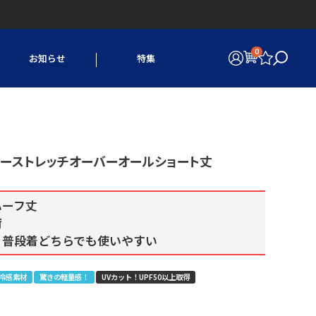
0
お知らせ
特集
ッコリーストレッチオーバーオールショート丈
ハーフ丈
荷
・普段着どちらでも使いやすい
冷感素材
驚きの軽量感！
UVカット！UPF50以上取得