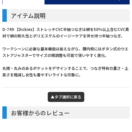
アイテム説明
D-749 【Dickies】ストレッチCVC半袖つなぎは綿を50%以上含むCVC素
材で綿の耐久性とポリエステルのイージーケアを併せ持つ半袖つなぎ。
ワークシーンに必要な基本機能は揃えながら、腰内側にはボタン式のウエ
ストアジャスターでサイズの微調整も可能で使いやすく進化。
丸襟・丸みのあるポケットをデザインすることで、つなぎ特有の重さ・土
臭さを軽減し女性も着やすいライトな印象に。
▲タブ選択に戻る
お客様からのレビュー