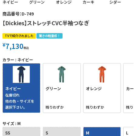
ネイビー
グリーン
オレンジ
カーキ
シダー
商品番号：D-749
【Dickies】ストレッチCVC半袖つなぎ
TVで紹介されました
驚きの軽量感！
7,130
¥
税込
カラー
ネイビー
ネイビー
グリーン
オレンジ
カー
在庫切れ
他の色・サイズを
選択下さい。
残りわずか
残りわずか
残り
サイズ
M
SS
S
M
L