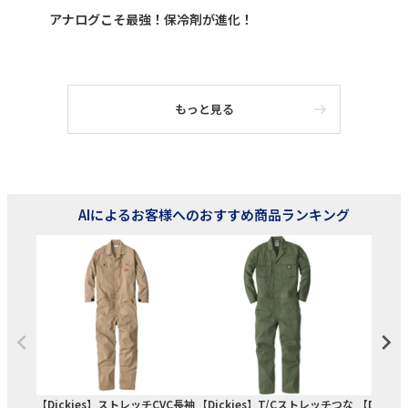
アナログこそ最強！保冷剤が進化！
もっと見る
AIによるお客様へのおすすめ商品ランキング
【Dickies】ストレッチCVC長袖
【Dickies】T/Cストレッチつな
【Dick