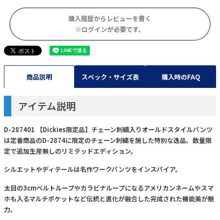
購入履歴からレビューを書く
※ログインが必要です。
商品説明
スペック・サイズ表
購入時のFAQ
アイテム説明
D-287401 【Dickies限定品】チェーン刺繍入りオールドスタイルパンツ
は定番商品のD-2874に限定のチェーン刺繍を施した特別な逸品。数量限
定で追加生産無しのリミテッドエディション。
シルエットやディテールは名作ワークパンツをインスパイア。
太目の3cmベルトループやカラビナループになるアメリカンネームやスマ
ホも入るマルチポケットなど伝統と進化が融合した完成された機能美が魅
力。