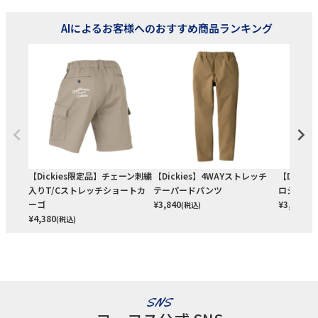
AIによるお客様へのおすすめ商品ランキング
【Dickies限定品】チェーン刺繍
【Dickies】4WAYストレッチ
【Dicki
入りT/Cストレッチショートカ
テーパードパンツ
ロシャツ
ーゴ
¥
3,840
¥
3,060
(税込)
(税
¥
4,380
(税込)
SNS