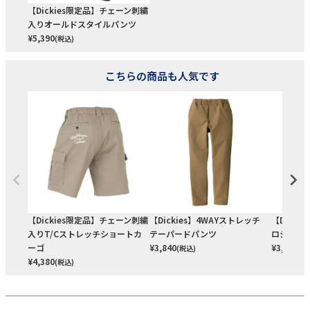
【Dickies限定品】チェーン刺繍
入りオールドスタイルパンツ
¥
5,390
(税込)
こちらの商品も人気です
【Dickies限定品】チェーン刺繍
【Dickies】4WAYストレッチ
【Dicki
入りT/Cストレッチショートカ
テーパードパンツ
ロシャツ
ーゴ
¥
3,840
¥
3,060
(税込)
(税
¥
4,380
(税込)