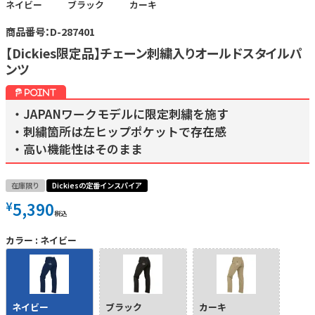
ネイビー
ブラック
カーキ
商品番号：D-287401
【Dickies限定品】チェーン刺繍入りオールドスタイルパ
ンツ
・JAPANワークモデルに限定刺繍を施す
・刺繍箇所は左ヒップポケットで存在感
・高い機能性はそのまま
在庫限り
Dickiesの定番インスパイア
5,390
¥
税込
カラー
ネイビー
ネイビー
ブラック
カーキ