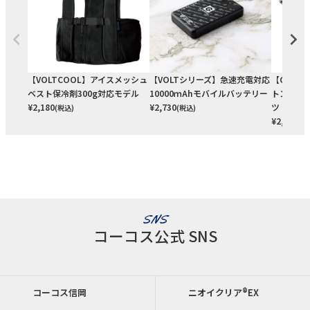
【VOLTCOOL】アイスメッシュ
【VOLTシリーズ】急速充電対応
【GLAD
ベスト保冷剤300g対応モデル
10000ｍAhモバイルバッテリー
トンドラ
¥
2,180
¥
2,730
ツ
(税込)
(税込)
¥
2,510
(税
SNS
コーコス公式 SNS
コーコス信岡
ニオイクリア®EX