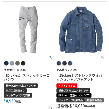
商品番号：D-2885
商品番号：D-698
【Dickies】ストレッチカーゴ
【Dickies】ストレッチウォバ
パンツ
ッシュシャツジャケット
横伸び25%以上ストレッチ
アウトレット品
6L(4XL)展開あり
横伸び25%以上ストレッチ
セットアップ対応商品
Dickiesの定番インスパイア
¥
4,930
セットアップ対応商品
廃番済み商品
税込
¥
通常価格
6,030
のところ