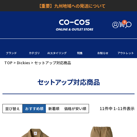
【重要】九州地域への発送について
0
ブランド
カテゴリ
AIスタイリング
特集
お知らせ
アウトレット
TOP
Dickies
セットアップ対応商品
セットアップ対応商品
11
件中
1
-
11
件表示
並び替え
おすすめ順
新着順
価格が安い順