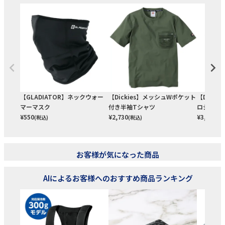
【GLADIATOR】ネックウォー
【Dickies】メッシュWポケット
【Dicki
マーマスク
付き半袖Tシャツ
ロシャツ
¥
550
¥
2,730
¥
3,060
(税込)
(税込)
(税
お客様が気になった商品
AIによるお客様へのおすすめ商品ランキング