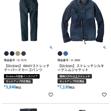
商品番号：D-7575
商品番号：D-2900
【Dickies】4WAYストレッチ
【Dickies】ストレッチシルキ
テーパードカーゴパンツ
ーデニムジャケット
Dickiesの定番インスパイア
横伸び25%以上ストレッチ
セットアップ対応商品
セットアップ対応商品
¥
¥
3,840
7,130
税込
税込