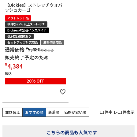
【Dickies】ストレッチウォバ
ッシュカーゴ
アウトレット品
横伸び25%以上ストレッチ
Dickiesの定番インスパイア
6L(4XL)展開あり
セットアップ対応商品
廃番済み商品
¥
通常価格
5,480
のところ
販売終了予定のため
¥
4,384
税込
20% OFF
11
件中
1
-
11
件表示
並び替え
おすすめ順
新着順
価格が安い順
こちらの商品も人気です